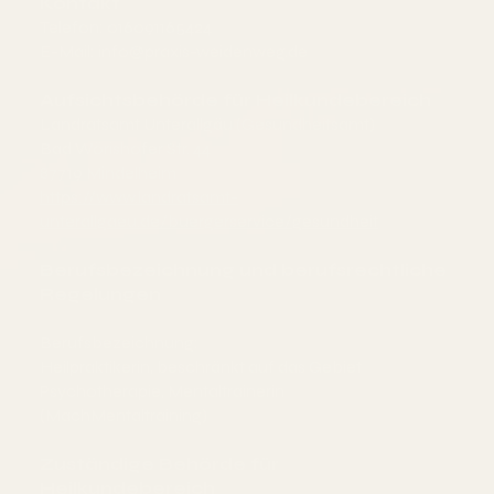
Kontakt
Telefon: 016091165424
E-Mail: info@praxis-weidenweg.de
Aufsichtsbehörde für Heilkundebereich
Landratsamt Unterallgäu (Gesundheitsamt)
Bad Wörishofer Str. 44
87719 Mindelheim
https://www.landratsamt-
unterallgaeu.de/buergerservice/gesundheit
Berufsbezeichnung und berufsrechtliche
Regelungen
Berufsbezeichnung:
Heilpraktikerin, beschränkt auf das Gebiet
Psychotherapie, Mentaltrainerin
(MachMentaltraining)
Zuständige Behörde für
Heilkundebereich