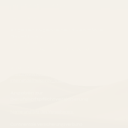
Gesundheitsamt Unterallgäu
Verliehen in:
Deutschland
Es gelten folgende berufsrechtliche
Regelungen:
HeilprG
einsehbar unter:
https://www.gesetze-im-internet.de/heilprg/
1. DV
einsehbar unter:
https://www.gesetze-im-
internet.de/heilprgdv_1/BJNR002590939.html
Angaben zur
Berufshaftpflichtversicherung
Name und Sitz des Versicherers:
Continentale Versicherungsverbund