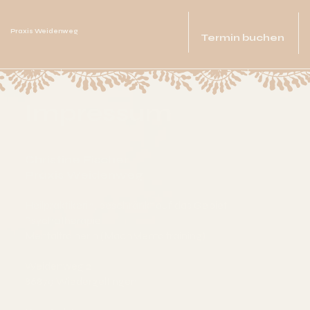
Praxis Weidenweg
Termin buchen
Impressum
Christine Fischer
Praxis Weidenweg
Heilpraktikerin, beschränkt auf das Gebiet
Psychotherapie
Mentaltrainerin (MachMentaltraining)
Weidenweg 2
86879 Wiedergeltingen