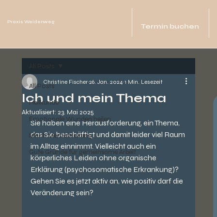
Praxis Weidenweg
Termin buchen
All Posts
Christine Fischer
26. Jan. 2024
1 Min. Lesezeit
All Posts
Ich und mein Thema
Heilkunde
Aktualisiert:
23. Mai 2025
Emotionale Wunden heilen
Sie haben eine Herausforderung, ein Thema, 
das Sie beschäftigt und damit leider viel Raum 
Mach Mentaltraining
im Alltag einnimmt. Vielleicht auch ein 
Gute Gründe für gemeinsame Arbeit
körperliches Leiden ohne organische 
Erklärung (psychosomatische Erkrankung)? 
Gehen Sie es jetzt aktiv an, wie positiv darf die 
Veränderung sein?