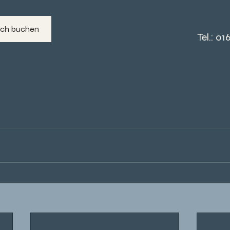
äch buchen
Tel.: 01