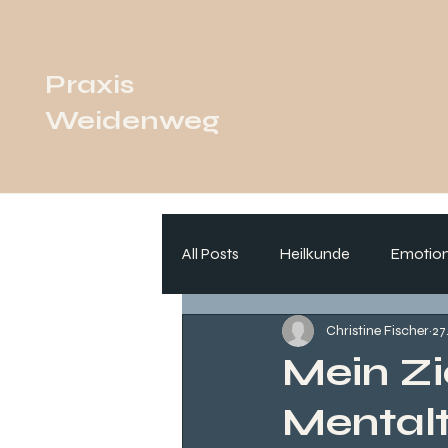
Praxis
Weidenweg
All Posts
Heilkunde
Emotion
Christine Fischer
27
Mein Zie
Mentalt