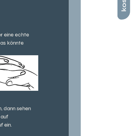
r eine echte 
das könnte 
n, dann sehen 
auf 
f ein.