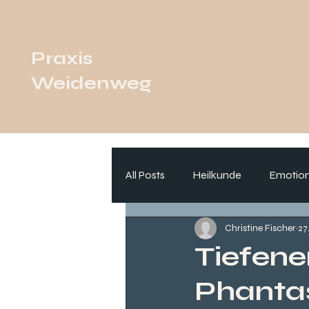
Praxis
Weidenweg
All Posts
Heilkunde
Emotion
Christine Fischer
27
Tiefene
Phantas