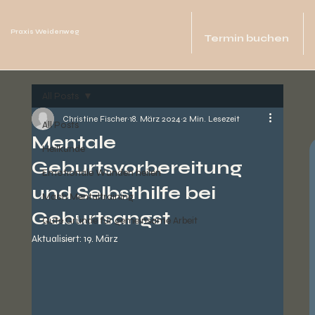
Praxis Weidenweg
Termin buchen
All Posts
Christine Fischer
18. März 2024
2 Min. Lesezeit
All Posts
Mentale
Heilkunde
Geburtsvorbereitung
Emotionale Wunden heilen
und Selbsthilfe bei
Mach Mentaltraining
Geburtsangst
Gute Gründe für gemeinsame Arbeit
Aktualisiert:
19. März