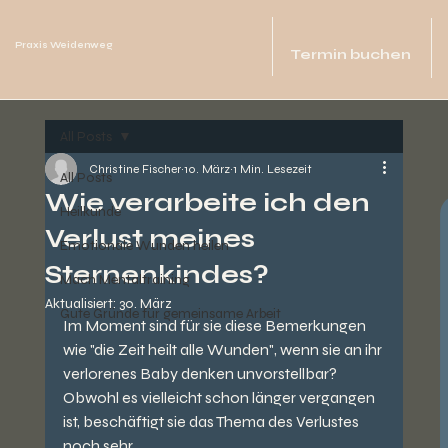
Praxis Weidenweg
Termin buchen
All Posts
Christine Fischer
10. März
1 Min. Lesezeit
All Posts
Wie verarbeite ich den
Heilkunde
Verlust meines
Emotionale Wunden heilen
Sternenkindes?
Mach Mentaltraining
Aktualisiert:
30. März
Gute Gründe für gemeinsame Arbeit
Im Moment sind für sie diese Bemerkungen 
wie "die Zeit heilt alle Wunden", wenn sie an ihr 
verlorenes Baby denken unvorstellbar? 
Obwohl es vielleicht schon länger vergangen 
ist, beschäftigt sie das Thema des Verlustes 
noch sehr.